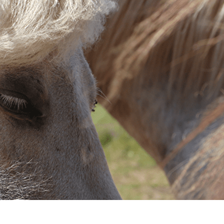
Menu
<
>
Présentation
GALERIE PHOTO
?>
Images de la page d'accueil
Cliquez pour éditer