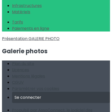
Infrastructures
Matériels
Tarifs
Paiements en ligne
Présentation
GALERIE PHOTO
Galerie photos
Plan du site
Licences
Mentions légales
CGUV
Paramétrer vos cookies
Se connecter
Propulsé par AssoConnect, le logiciel des