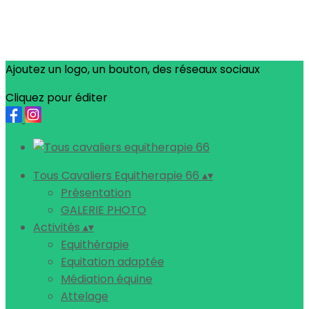
Ajoutez un logo, un bouton, des réseaux sociaux
Cliquez pour éditer
Tous Cavaliers Equitherapie 66
▴
▾
Présentation
GALERIE PHOTO
Activités
▴
▾
Equithérapie
Equitation adaptée
Médiation équine
Attelage