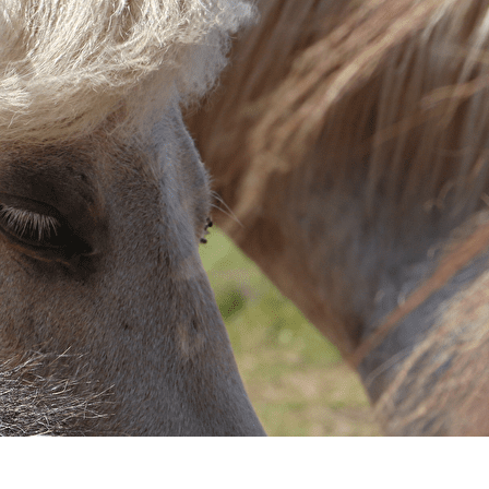
Exporter les lignes sélectionnées
Exporter toutes les colonnes
Exporter uniquement les colonnes affichées
Menu
<
>
Infrastructures
Matériels
?>
Images de la page d'accueil
Cliquez pour éditer