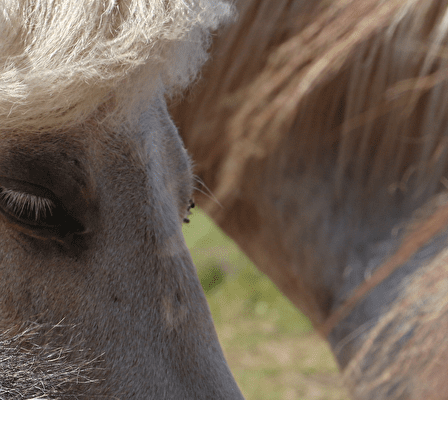
Menu
<
>
Présentation
GALERIE PHOTO
?>
Images de la page d'accueil
Cliquez pour éditer