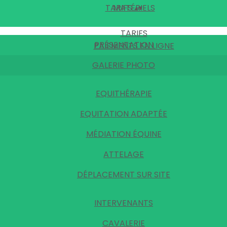
TARIFS
MATÉRIELS
▴
▾
TARIFS
PRÉSENTATION
PAIEMENTS EN LIGNE
GALERIE PHOTO
EQUITHÉRAPIE
EQUITATION ADAPTÉE
MÉDIATION ÉQUINE
ATTELAGE
DÉPLACEMENT SUR SITE
INTERVENANTS
CAVALERIE