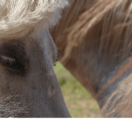
Menu
<
>
Intervenants
Cavalerie
?>
Images de la page d'accueil
Cliquez pour éditer